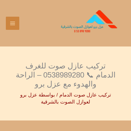
خطي
:
:
:
:
لى
تركيب
تركيب
تركيب
تركيب
لمحتوى
عوازل
عازل
عازل
عازل
اسطح
صوت
صوت
صوت
بالدمام
للجدران
للغرف
للباب
0538989280
الدمام
الدمام
الدمام
–
📞
–
–
تركيب عازل صوت للغرف
أفضل
0538989280
0538989280
0538989280
الدمام 📞 0538989280 – الراحة
شركة
–
–
–
والهدوء مع عزل برو
عزل
حلول
الراحة
جودة
اسطح
تركيب عازل صوت الدمام
فعالةمع
/ بواسطة
والهدوء
عالية
عزل برو
لعوازل الصوت بالشرقية
بالدمام
عزل
مع
ونتيجة
برو
عزل
فورية
برو